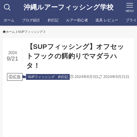
沖縄ルアーフィッシング学校
MENU
ホーム
ブログ紹介
釣行記
ルアー初心者
道具 レビュー
プライ
ホーム
SUPフィッシング
【SUPフィッシング】オフセッ
2024
トフックの餌釣りでマダラハ
9/21
タ！
広告
2024年8月3日
2024年9月21日
SUPフィッシング
釣行記