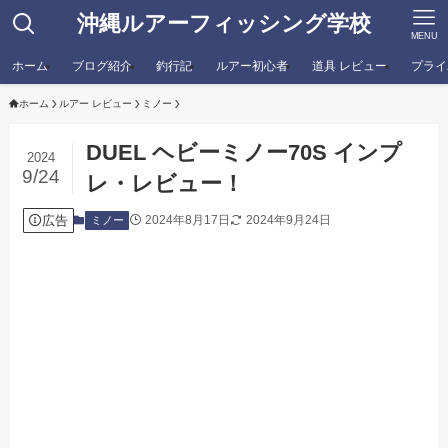
沖縄ルアーフィッシング学校
MENU
ホーム
ブログ紹介
釣行記
ルアー初心者
道具 レビュー
プライ
ホーム
ルアー レビュー
ミノー
DUEL ヘビーミノー70S インプ
2024
9/24
レ・レビュー！
広告
2024年8月17日
2024年9月24日
ミノー