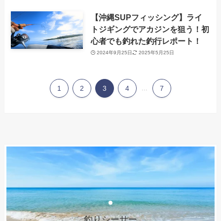
【沖縄SUPフィッシング】ライ
トジギングでアカジンを狙う！初
心者でも釣れた釣行レポート！
2024年9月25日
2025年5月25日
1
2
3
4
...
7
釣りシーサー