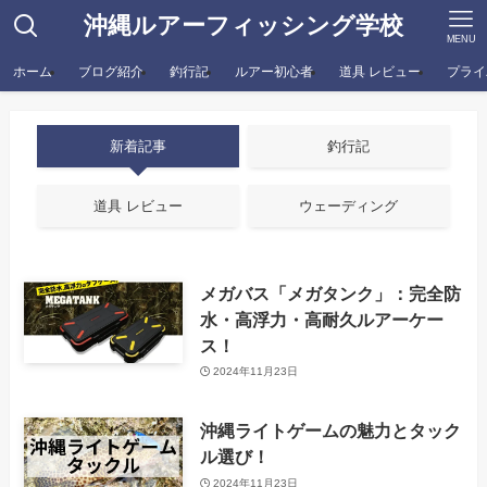
沖縄ルアーフィッシング学校
MENU
ホーム
ブログ紹介
釣行記
ルアー初心者
道具 レビュー
プライ
新着記事
釣行記
道具 レビュー
ウェーディング
メガバス「メガタンク」：完全防
水・高浮力・高耐久ルアーケー
ス！
2024年11月23日
沖縄ライトゲームの魅力とタック
ル選び！
2024年11月23日